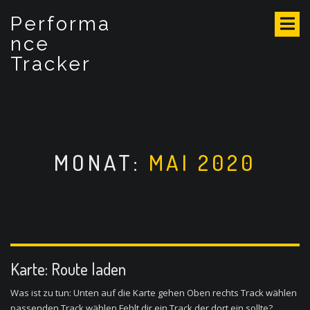
S
Performa
k
i
nce
p
Tracker
t
o
c
o
n
t
MONAT:
MAI 2020
e
n
t
Karte: Route laden
Was ist zu tun: Unten auf die Karte gehen Oben rechts Track wählen
passenden Track wählen Fehlt dir ein Track der dort ein sollte?