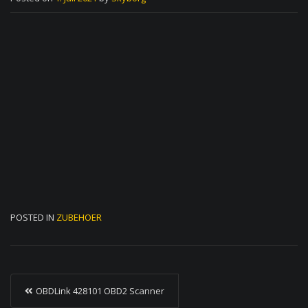
POSTED IN
ZUBEHOER
P
OBDLink 428101 OBD2 Scanner
o