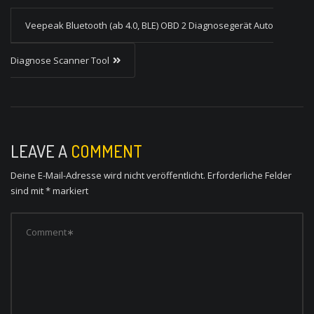
s
Veepeak Bluetooth (ab 4.0, BLE) OBD 2 Diagnosegerät Auto
t
Diagnose Scanner Tool
n
a
v
i
LEAVE A
COMMENT
g
Deine E-Mail-Adresse wird nicht veröffentlicht.
Erforderliche Felder
a
sind mit
*
markiert
t
i
o
n